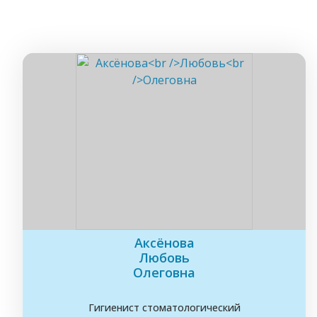
Аксёнова
Любовь
Олеговна
Гигиенист стоматологический